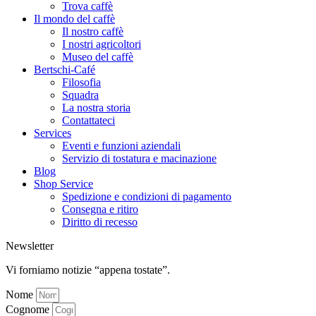
Trova caffè
Il mondo del caffè
Il nostro caffè
I nostri agricoltori
Museo del caffè
Bertschi-Café
Filosofia
Squadra
La nostra storia
Contattateci
Services
Eventi e funzioni aziendali
Servizio di tostatura e macinazione
Blog
Shop Service
Spedizione e condizioni di pagamento
Consegna e ritiro
Diritto di recesso
Newsletter
Vi forniamo notizie “appena tostate”.
Nome
Cognome