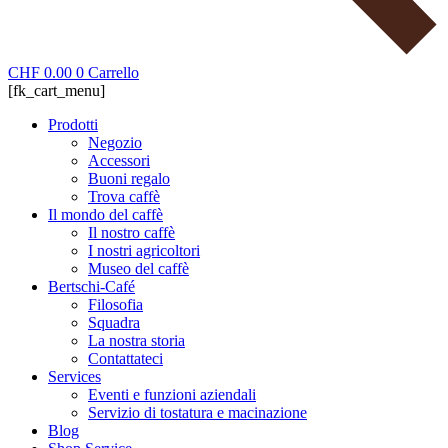
CHF
0.00
0
Carrello
[fk_cart_menu]
Prodotti
Negozio
Accessori
Buoni regalo
Trova caffè
Il mondo del caffè
Il nostro caffè
I nostri agricoltori
Museo del caffè
Bertschi-Café
Filosofia
Squadra
La nostra storia
Contattateci
Services
Eventi e funzioni aziendali
Servizio di tostatura e macinazione
Blog