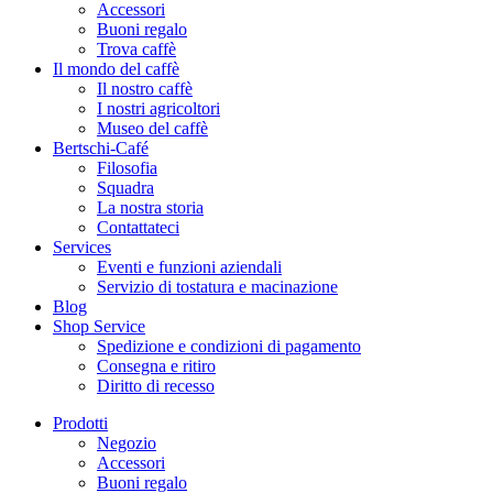
Accessori
Buoni regalo
Trova caffè
Il mondo del caffè
Il nostro caffè
I nostri agricoltori
Museo del caffè
Bertschi-Café
Filosofia
Squadra
La nostra storia
Contattateci
Services
Eventi e funzioni aziendali
Servizio di tostatura e macinazione
Blog
Shop Service
Spedizione e condizioni di pagamento
Consegna e ritiro
Diritto di recesso
Prodotti
Negozio
Accessori
Buoni regalo