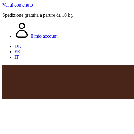
Vai al contenuto
Spedizione gratuita a partire da 10 kg
Il mio account
DE
FR
IT