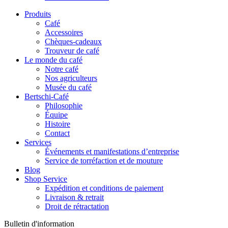
Produits
Café
Accessoires
Chèques-cadeaux
Trouveur de café
Le monde du café
Notre café
Nos agriculteurs
Musée du café
Bertschi-Café
Philosophie
Équipe
Histoire
Contact
Services
Événements et manifestations d’entreprise
Service de torréfaction et de mouture
Blog
Shop Service
Expédition et conditions de paiement
Livraison & retrait
Droit de rétractation
Bulletin d'information