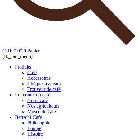
CHF
0.00
0
Panier
[fk_cart_menu]
Produits
Café
Accessoires
Chèques-cadeaux
Trouveur de café
Le monde du café
Notre café
Nos agriculteurs
Musée du café
Bertschi-Café
Philosophie
Équipe
Histoire