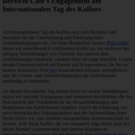
Bertschi Café’s Engagement am
Internationalen Tag des Kaffees
Am Internationalen Tag des Kaffees setzt sich Bertschi Café
besonders für die Unterstützung und Förderung fairer
Arbeitsbedingungen ein. Als fester Bestandteil unserer
Philosophie
bieten wir ausschliesslich zertifizierten Kaffee an, der nicht nur den
strengen Anforderungen von Fairtrade und anderen Bio-
Zertifizierungen entspricht, sondern diese oft sogar übertrifft. Unsere
direkte Zusammenarbeit mit Bauern und Kooperativen, die Sie auf
unserer dedizierten Seite
hier
kennenlernen können, ermöglicht es
uns, die Lebens- und Arbeitsbedingungen der Kaffeebauern
nachhaltig zu verbessern.
An diesem besonderen Tag intensivieren wir unsere Bemühungen,
indem wir spezielle Kampagnen und Initiativen durchführen, die das
Bewusstsein und Verständnis für die Herausforderungen und
Bedürfnisse der Kaffeebauern schärfen. Durch die Förderung von
umweltfreundlichen Anbaupraktiken und die Sicherstellung fairer
Preise helfen wir, eine stabilere und gerechtere Kaffeewirtschaft zu
fördern. Jede Tasse Kaffee, die wir verkaufen, trägt direkt dazu bei,
diesen Wandel voranzutreiben und unseren Kunden ein
tiefgreifendes Verständnis für die Herkunft ihres
täglichen Kaffees