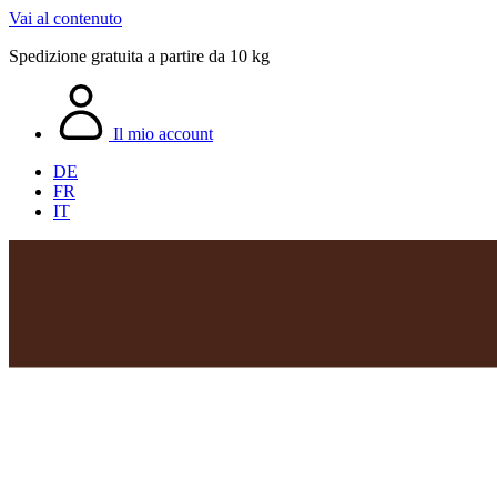
Vai al contenuto
Spedizione gratuita a partire da 10 kg
Il mio account
DE
FR
IT