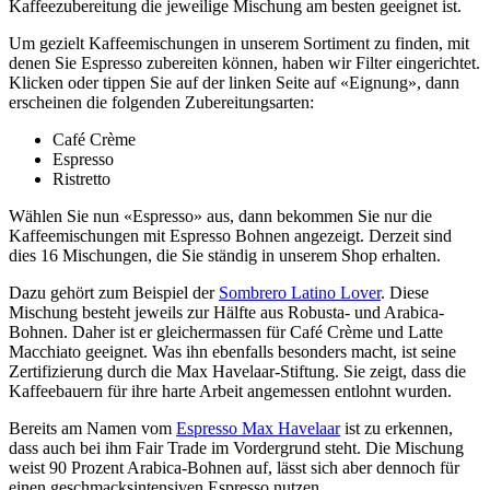
Kaffeezubereitung die jeweilige Mischung am besten geeignet ist.
Um gezielt Kaffeemischungen in unserem Sortiment zu finden, mit
denen Sie Espresso zubereiten können, haben wir Filter eingerichtet.
Klicken oder tippen Sie auf der linken Seite auf «Eignung», dann
erscheinen die folgenden Zubereitungsarten:
Café Crème
Espresso
Ristretto
Wählen Sie nun «Espresso» aus, dann bekommen Sie nur die
Kaffeemischungen mit Espresso Bohnen angezeigt. Derzeit sind
dies 16 Mischungen, die Sie ständig in unserem Shop erhalten.
Dazu gehört zum Beispiel der
Sombrero Latino Lover
. Diese
Mischung besteht jeweils zur Hälfte aus Robusta- und Arabica-
Bohnen. Daher ist er gleichermassen für Café Crème und Latte
Macchiato geeignet. Was ihn ebenfalls besonders macht, ist seine
Zertifizierung durch die Max Havelaar-Stiftung. Sie zeigt, dass die
Kaffeebauern für ihre harte Arbeit angemessen entlohnt wurden.
Bereits am Namen vom
Espresso Max Havelaar
ist zu erkennen,
dass auch bei ihm Fair Trade im Vordergrund steht. Die Mischung
weist 90 Prozent Arabica-Bohnen auf, lässt sich aber dennoch für
einen geschmacksintensiven Espresso nutzen.