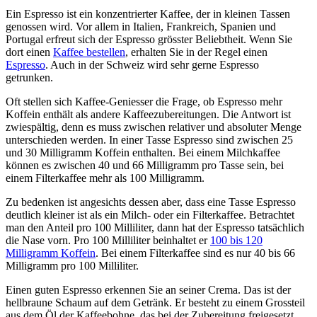
Ein Espresso ist ein konzentrierter Kaffee, der in kleinen Tassen
genossen wird. Vor allem in Italien, Frankreich, Spanien und
Portugal erfreut sich der Espresso grösster Beliebtheit. Wenn Sie
dort einen
Kaffee bestellen
, erhalten Sie in der Regel einen
Espresso
. Auch in der Schweiz wird sehr gerne Espresso
getrunken.
Oft stellen sich Kaffee-Geniesser die Frage, ob Espresso mehr
Koffein enthält als andere Kaffeezubereitungen. Die Antwort ist
zwiespältig, denn es muss zwischen relativer und absoluter Menge
unterschieden werden. In einer Tasse Espresso sind zwischen 25
und 30 Milligramm Koffein enthalten. Bei einem Milchkaffee
können es zwischen 40 und 66 Milligramm pro Tasse sein, bei
einem Filterkaffee mehr als 100 Milligramm.
Zu bedenken ist angesichts dessen aber, dass eine Tasse Espresso
deutlich kleiner ist als ein Milch- oder ein Filterkaffee. Betrachtet
man den Anteil pro 100 Milliliter, dann hat der Espresso tatsächlich
die Nase vorn. Pro 100 Milliliter beinhaltet er
100 bis 120
Milligramm Koffein
. Bei einem Filterkaffee sind es nur 40 bis 66
Milligramm pro 100 Milliliter.
Einen guten Espresso erkennen Sie an seiner Crema. Das ist der
hellbraune Schaum auf dem Getränk. Er besteht zu einem Grossteil
aus dem Öl der Kaffeebohne, das bei der Zubereitung freigesetzt