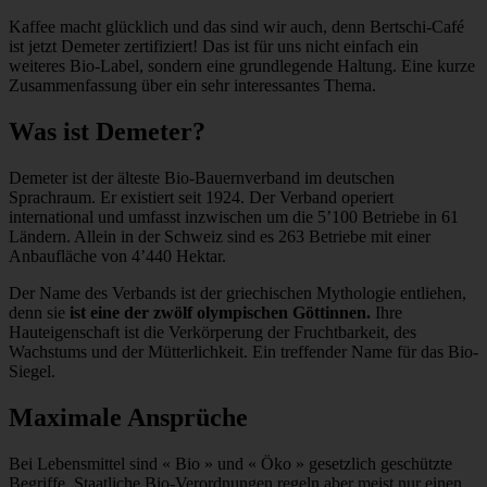
Kaffee macht glücklich und das sind wir auch, denn Bertschi-Café
ist jetzt Demeter zertifiziert! Das ist für uns nicht einfach ein
weiteres Bio-Label, sondern eine grundlegende Haltung. Eine kurze
Zusammenfassung über ein sehr interessantes Thema.
Was ist Demeter?
Demeter ist der älteste Bio-Bauernverband im deutschen
Sprachraum. Er existiert seit 1924. Der Verband operiert
international und umfasst inzwischen um die 5’100 Betriebe in 61
Ländern. Allein in der Schweiz sind es 263 Betriebe mit einer
Anbaufläche von 4’440 Hektar.
Der Name des Verbands ist der griechischen Mythologie entliehen,
denn sie
ist eine der zwölf olympischen Göttinnen.
Ihre
Hauteigenschaft ist die Verkörperung der Fruchtbarkeit, des
Wachstums und der Mütterlichkeit. Ein treffender Name für das Bio-
Siegel.
Maximale Ansprüche
Bei Lebensmittel sind « Bio » und « Öko » gesetzlich geschützte
Begriffe. Staatliche Bio-Verordnungen regeln aber meist nur einen