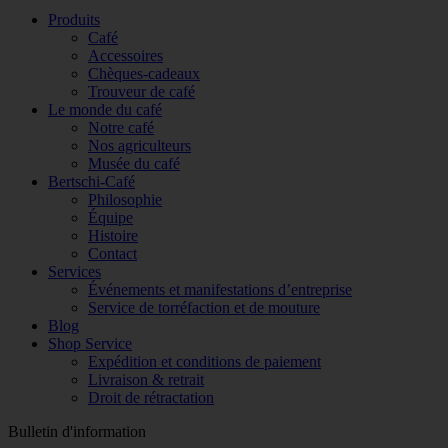
Produits
Café
Accessoires
Chèques-cadeaux
Trouveur de café
Le monde du café
Notre café
Nos agriculteurs
Musée du café
Bertschi-Café
Philosophie
Équipe
Histoire
Contact
Services
Événements et manifestations d’entreprise
Service de torréfaction et de mouture
Blog
Shop Service
Expédition et conditions de paiement
Livraison & retrait
Droit de rétractation
Bulletin d'information