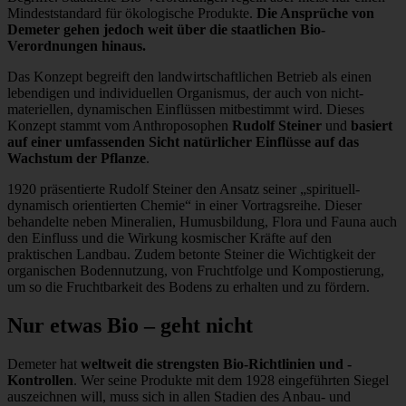
Mindeststandard für ökologische Produkte.
Die Ansprüche von
Demeter gehen jedoch weit über die staatlichen Bio-
Verordnungen hinaus.
Das Konzept begreift den landwirtschaftlichen Betrieb als einen
lebendigen und individuellen Organismus, der auch von nicht-
materiellen, dynamischen Einflüssen mitbestimmt wird. Dieses
Konzept stammt vom Anthroposophen
Rudolf Steiner
und
basiert
auf einer umfassenden Sicht natürlicher Einflüsse auf das
Wachstum der Pflanze
.
1920 präsentierte Rudolf Steiner den Ansatz seiner „spirituell-
dynamisch orientierten Chemie“ in einer Vortragsreihe. Dieser
behandelte neben Mineralien, Humusbildung, Flora und Fauna auch
den Einfluss und die Wirkung kosmischer Kräfte auf den
praktischen Landbau. Zudem betonte Steiner die Wichtigkeit der
organischen Bodennutzung, von Fruchtfolge und Kompostierung,
um so die Fruchtbarkeit des Bodens zu erhalten und zu fördern.
Nur etwas Bio – geht nicht
Demeter hat
weltweit die strengsten Bio-Richtlinien und -
Kontrollen
. Wer seine Produkte mit dem 1928 eingeführten Siegel
auszeichnen will, muss sich in allen Stadien des Anbau- und